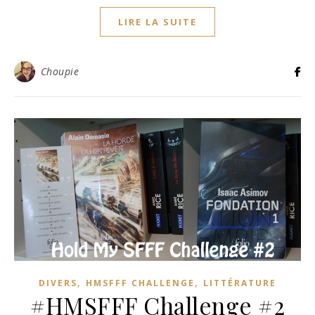
LIRE LA SUITE
Choupie
,
,
DIVERS
HMSFFF CHALLENGE
LITTÉRATURE
#HMSFFF Challenge #2