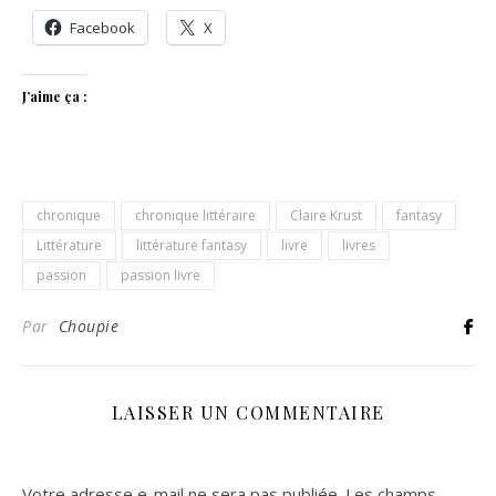
Facebook
X
J’aime ça :
chronique
chronique littéraire
Claire Krust
fantasy
Littérature
littérature fantasy
livre
livres
passion
passion livre
Par
Choupie
LAISSER UN COMMENTAIRE
Votre adresse e-mail ne sera pas publiée.
Les champs