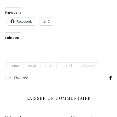
Partager :
Facebook
X
J’aime ça :
ecriture
essai
lettre
lettre à l'ado que j'ai été
Par
Choupie
LAISSER UN COMMENTAIRE