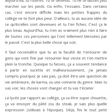
aujourd’hui, tu l’ouvres. Tu te défends. Tu ne te laisses plus
marcher sur les pieds. Ou enfin, t’essaies. Dans certains
cas, c’est encore difficile mais les petites frappes du
collège ne te font plus peur. D’ailleurs, tu as aucune idée de
ce qu’ils/elles sont devenues et tu t’en fiches. C’est ça le
plus beau. Aujourd’hui, tu n’en as vraiment plus rien à faire
de toutes ces personnes qui t’ont tellement blessées par
le passé. C’est la plus belle chose qui soit.
Il faut reconnaître que tu as la faculté de t’entourer de
gens qui vont finir par retourner leur veste et t’en mettre
plein la tronche. Quoique tu fasses, ça a souvent tendance
à partir en sucette et malheureusement, j’ai jamais
compris pourquoi. Je sais pas, ça doit être une question de
vie antérieure, de karma, ou une connerie du genre. Mais tu
vas voir, les choses vont changer et tu vas t’éclater.
Le lycée par rapport au collège, ça va être super chouette,
ça va envoyer du pâté (ou du steak, je sais plus quelle
expression j’utilisais à l’époque). Déjà, fini le tout petit