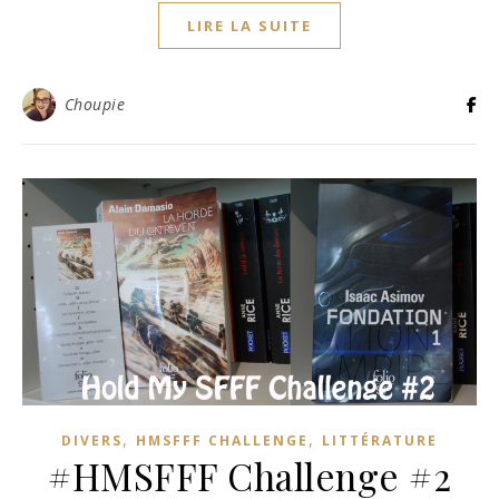
LIRE LA SUITE
Choupie
,
,
DIVERS
HMSFFF CHALLENGE
LITTÉRATURE
#HMSFFF Challenge #2