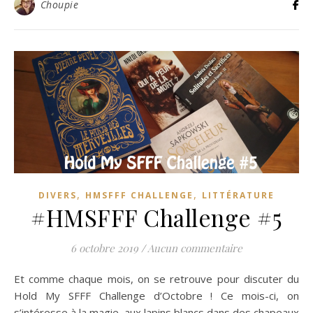
Choupie
,
,
DIVERS
HMSFFF CHALLENGE
LITTÉRATURE
#HMSFFF Challenge #5
6 octobre 2019
/
Aucun commentaire
Et comme chaque mois, on se retrouve pour discuter du
Hold My SFFF Challenge d’Octobre ! Ce mois-ci, on
s’intéresse à la magie, aux lapins blancs dans des chapeaux