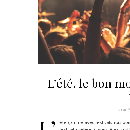
L’été, le bon m
20 aoû
L’
été ça rime avec festivals (oui bo
festival préféré ? Vous êtes plutô