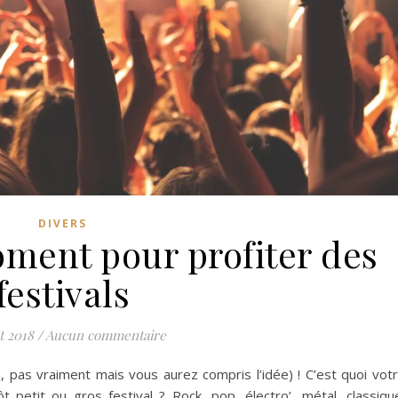
DIVERS
oment pour profiter des
festivals
t 2018
/
Aucun commentaire
n, pas vraiment mais vous aurez compris l’idée) ! C’est quoi vot
t petit ou gros festival ? Rock, pop, électro’, métal, classiqu