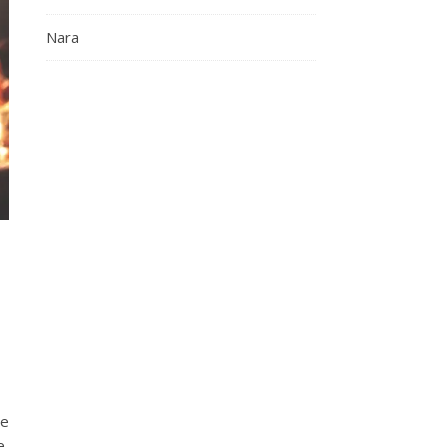
Nara
re
e,