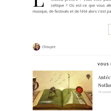
celtique ? Où est-ce que vous alle
musique, de festivals et de l’été alors c’est p
Choupie
VOUS 
Antéc
Noth
16 novem