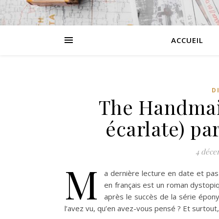
ACCUEIL
D
The Handmaid
écarlate) p
4 déce
M
a dernière lecture en date et pa
en français est un roman dystopi
après le succès de la série épony
l’avez vu, qu’en avez-vous pensé ? Et surtout,