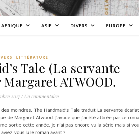
AFRIQUE
ASIE
DIVERS
EUROPE
,
IVERS
LITTÉRATURE
’s Tale (La servante
ar Margaret ATWOOD.
mbre 2017
/
Un commentaire
s des moindres, The Handmaid’s Tale traduit La servante écarla
que de Margaret Atwood. J’avoue que j’ai été attirée par ce rom
me sortie cette année. Je n’ai pas encore vu la série mais si vo
 aviez-vous lu le roman avant ?