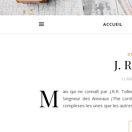
ACCUEIL
D
J. 
13 jui
M
ais qui ne connaît par J.R.R. Tol
Seigneur des Anneaux (The Lord 
complexes les unes que les autre