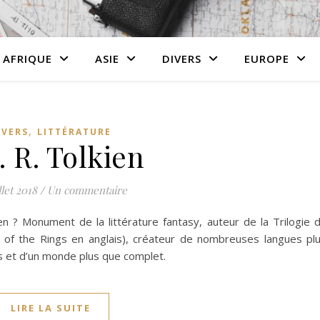
AFRIQUE
ASIE
DIVERS
EUROPE
,
IVERS
LITTÉRATURE
R. R. Tolkien
llet 2018
/
Un commentaire
kien ? Monument de la littérature fantasy, auteur de la Trilogie 
of the Rings en anglais), créateur de nombreuses langues pl
s et d’un monde plus que complet.
LIRE LA SUITE