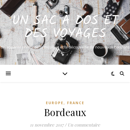
UN SAC À DOS ET
DES VOYAGES
Un appareil photo, de la musique et la découverte de nouveaux horizons
,
EUROPE
FRANCE
Bordeaux
11 novembre 2017
/
Un commentaire