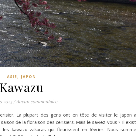
,
ASIE
JAPON
Kawazu
s 2023
/
Aucun commentaire
risier. La plupart des gens ont en tête de visiter le Japon 
saison de la floraison des cerisiers. Mais le saviez-vous ? Il exis
 : les kawazu zakuras qui fleurissent en février. Nous somm