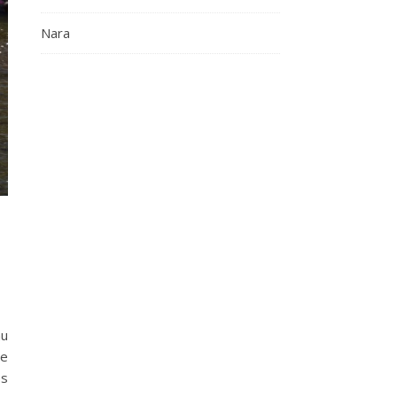
Nara
au
te
es