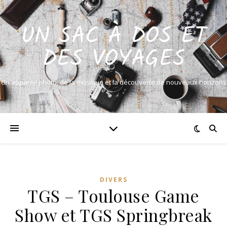
UN SAC À DOS ET
DES VOYAGES
Un appareil photo, de la musique et la découverte de nouveaux horizons
DIVERS
TGS – Toulouse Game
Show et TGS Springbreak